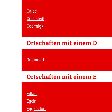
Calbe
Cochstedt
Coermigk
Ortschaften mit einem D
Drohndorf
Ortschaften mit einem E
Edlau
Egeln
Eggersdorf