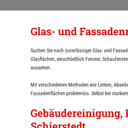
g
e
n
Glas- und Fassaden
Suchen Sie nach zuverlässiger Glas- und Fassad
Glasflächen, einschließlich Fenster, Schaufenst
aussehen.
Mit verschiedenen Methoden wie Leitern, Abseil
Fassadenflächen problemlos. Selbst bei starke
Gebäudereinigung, 
Schierstedt