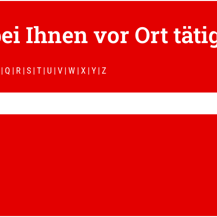
ei Ihnen vor Ort täti
|
Q
|
R
|
S
|
T
|
U
|
V
|
W
|
X
|
Y
|
Z