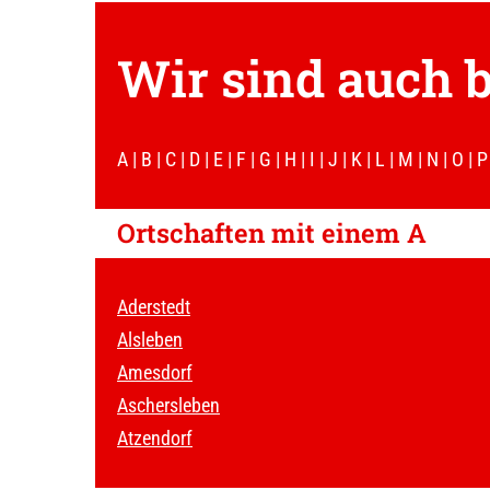
Wir sind auch b
A
|
B
|
C
|
D
|
E
|
F
|
G
|
H
|
I
|
J
|
K
|
L
|
M
|
N
|
O
|
P
Ortschaften mit einem A
Aderstedt
Alsleben
Amesdorf
Aschersleben
Atzendorf