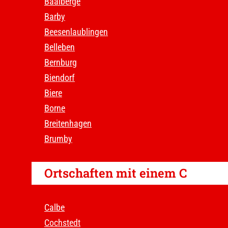
Baalberge
Barby
Beesenlaublingen
Belleben
Bernburg
Biendorf
Biere
Borne
Breitenhagen
Brumby
Ortschaften mit einem C
Calbe
Cochstedt