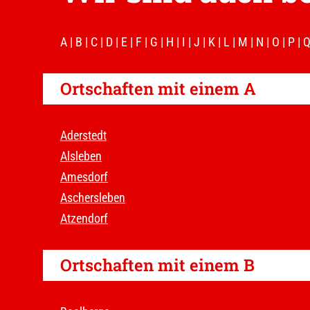
A
|
B
|
C
|
D
|
E
|
F
|
G
|
H
|
I
|
J
|
K
|
L
|
M
|
N
|
O
|
P
|
Ortschaften mit einem A
Aderstedt
Alsleben
Amesdorf
Aschersleben
Atzendorf
Ortschaften mit einem B