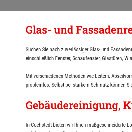
g
e
Glas- und Fassadenr
n
Suchen Sie nach zuverlässiger Glas- und Fassaden
einschließlich Fenster, Schaufenster, Glastüren, W
Mit verschiedenen Methoden wie Leitern, Abseilvo
problemlos. Selbst bei starkem Schmutz können Si
Gebäudereinigung, K
In
Cochstedt
bieten wir Ihnen maßgeschneiderte Lö