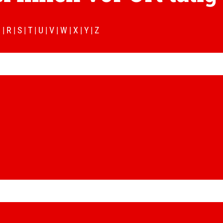
Q
|
R
|
S
|
T
|
U
|
V
|
W
|
X
|
Y
|
Z