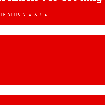
Q
|
R
|
S
|
T
|
U
|
V
|
W
|
X
|
Y
|
Z