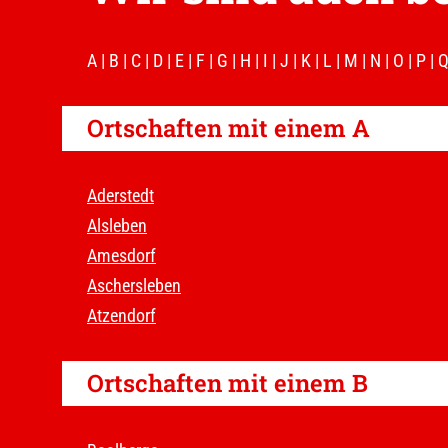
A
|
B
|
C
|
D
|
E
|
F
|
G
|
H
|
I
|
J
|
K
|
L
|
M
|
N
|
O
|
P
|
Ortschaften mit einem A
Aderstedt
Alsleben
Amesdorf
Aschersleben
Atzendorf
Ortschaften mit einem B