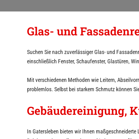
g
e
Glas- und Fassadenr
n
Suchen Sie nach zuverlässiger Glas- und Fassaden
einschließlich Fenster, Schaufenster, Glastüren, W
Mit verschiedenen Methoden wie Leitern, Abseilvo
problemlos. Selbst bei starkem Schmutz können Si
Gebäudereinigung, K
In
Gatersleben
bieten wir Ihnen maßgeschneiderte 