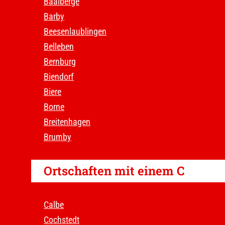
Baalberge
Barby
Beesenlaublingen
Belleben
Bernburg
Biendorf
Biere
Borne
Breitenhagen
Brumby
Ortschaften mit einem C
Calbe
Cochstedt