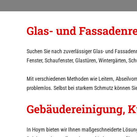
g
e
Glas- und Fassadenr
n
Suchen Sie nach zuverlässiger Glas- und Fassaden
Fenster, Schaufenster, Glastüren, Wintergärten, S
Mit verschiedenen Methoden wie Leitern, Abseilvo
problemlos. Selbst bei starkem Schmutz können Si
Gebäudereinigung, K
In
Hoym
bieten wir Ihnen maßgeschneiderte Lösun