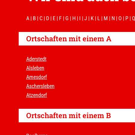
A
|
B
|
C
|
D
|
E
|
F
|
G
|
H
|
I
|
J
|
K
|
L
|
M
|
N
|
O
|
P
|
Ortschaften mit einem A
Aderstedt
Alsleben
Amesdorf
Aschersleben
Atzendorf
Ortschaften mit einem B