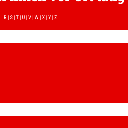
Q
|
R
|
S
|
T
|
U
|
V
|
W
|
X
|
Y
|
Z