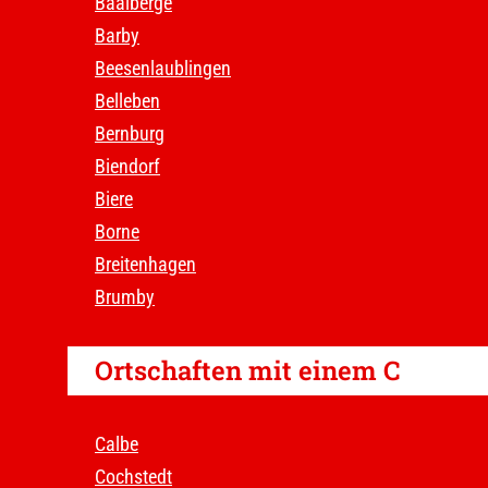
Baalberge
Barby
Beesenlaublingen
Belleben
Bernburg
Biendorf
Biere
Borne
Breitenhagen
Brumby
Ortschaften mit einem C
Calbe
Cochstedt